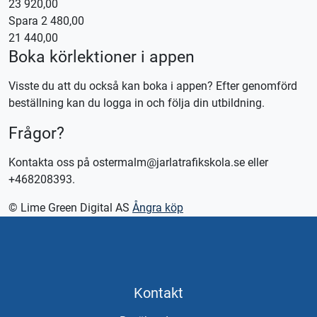
23 920,00
Spara 2 480,00
Kontakta oss för bokning eller logga in på appen TABS Elev
21 440,00
alternativt tctabs.se.
Boka körlektioner i appen
Vid önskemål om betalning via faktura, vänligen kontakta
trafikskolan så hjälper vi er.
Visste du att du också kan boka i appen? Efter genomförd
beställning kan du logga in och följa din utbildning.
Frågor?
Kontakta oss på ostermalm@jarlatrafikskola.se eller
+468208393.
© Lime Green Digital AS
Ångra köp
Kontakt