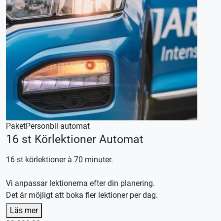
Paket
Personbil automat
16 st Körlektioner Automat
16 st körlektioner à 70 minuter.
Vi anpassar lektionerna efter din planering.
Det är möjligt att boka fler lektioner per dag.
Denna körlektion utförs med en automat växlad bil,
Läs mer
körkortstillstånd krävs.